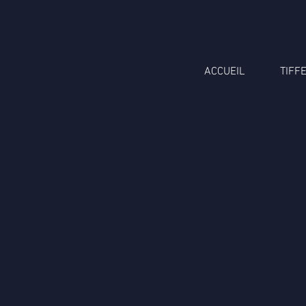
ACCUEIL
TIFF
Trier par
Filtres
Effacer tous
Filtres
Effacer tous
Afficher les articles
Afficher les articles