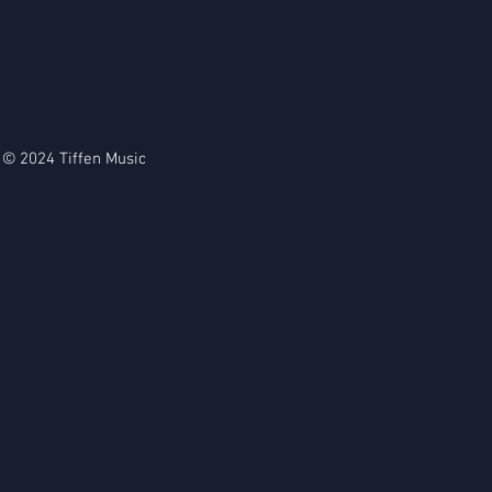
© 2024 Tiffen Music
CD "In The Mirror"
Achat immédiat